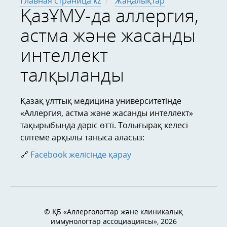
Главная страница kz
Жаңалықтар
ҚазҰМУ-да аллергия,
астма және жасанды
интеллект
талқыланды
Қазақ ұлттық медицина университетінде
«Аллергия, астма және жасанды интеллект»
тақырыбында дәріс өтті. Толығырақ келесі
сілтеме арқылы таныса аласыз:
🔗
Facebook желісінде қарау
© ҚБ «Аллергологтар және клиникалық
иммунологтар ассоциациясы», 2026