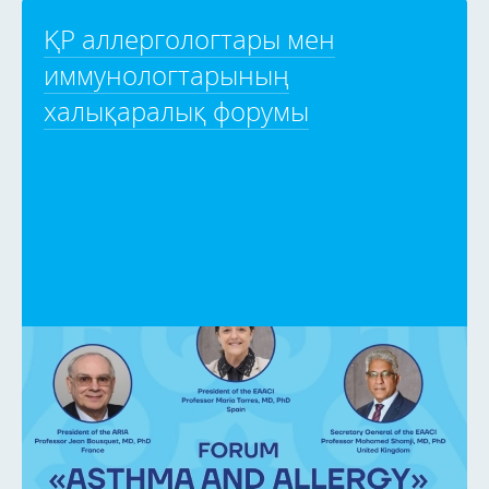
ҚР аллергологтары мен
иммунологтарының
халықаралық форумы