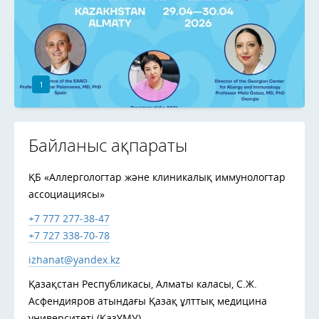
1
Байланыс ақпараты
ҚБ «Аллергологтар және клиникалық иммунологтар
ассоциациясы»
+7 777 277-38-47
+7 727 338-70-78
izhanat@yandex.kz
Қазақстан Республикасы, Алматы каласы, С.Ж.
Асфендияров атындағы Қазақ ұлттық медицина
университеті (ҚазҰМУ)