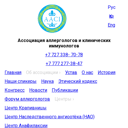
Рус
Қаз
Eng
Ассоциация аллергологов и клинических
иммунологов
+7 727 338- 70-78
+7 777 277-38-47
Главная
Об ассоциации ›
Устав
О нас
История
Наши спикеры
Наука
Этический кодекс
Конгресс
Новости
Публикации
Форум аллергологов
Центры ›
Центр Крапивницы
Центр Наследственного ангиоотёка (НАО)
Центр Анафилаксии