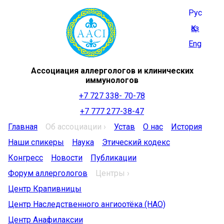
Рус
Қаз
Eng
Ассоциация аллергологов и клинических
иммунологов
+7 727 338- 70-78
+7 777 277-38-47
Главная
Об ассоциации ›
Устав
О нас
История
Наши спикеры
Наука
Этический кодекс
Конгресс
Новости
Публикации
Форум аллергологов
Центры ›
Центр Крапивницы
Центр Наследственного ангиоотёка (НАО)
Центр Анафилаксии